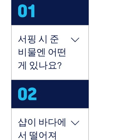
01
서핑 시 준
비물엔 어떤
게 있나요?
1. 수건 코코넛 서프샵에 온
02
수가 콸콸나오는 개별 온수
샤워시설(샴푸,바디워시 구
비)을 무료로 이용하실 수
있어요! 위생을 위해 수건
샵이 바다에
은 개별지참해주세요. +판
매: 코코넛타올 (5천원) 2.
서 떨어져
선크림/선스틱 해가 쨍쨍한