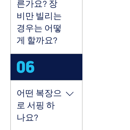
어렵습니다. 기상악화로 인
른가요? 장
한 업체측 취소시 사전고지
비만 빌리는
후 100프로 환불,일정변경
이 가능하니 참고해주세
경우는 어떻
요.)
게 할까요?
서핑 가능한 시간이 매일
06
다르기 때문이에요. 저희
코코넛 서프가 강습을 진행
하는 중문색달해수욕장은
물 때 영향을 많이 받는 바
어떤 복장으
다에요. 수심이 얕아져야
질 좋고 안전한 파도가 들
로 서핑 하
어오기 때문에 간조(수심이
가장 얕은 시간)에 맞춰 영
나요?
업시간이 매일 달라지기 때
문에, 물 때 맞춘 시간표를