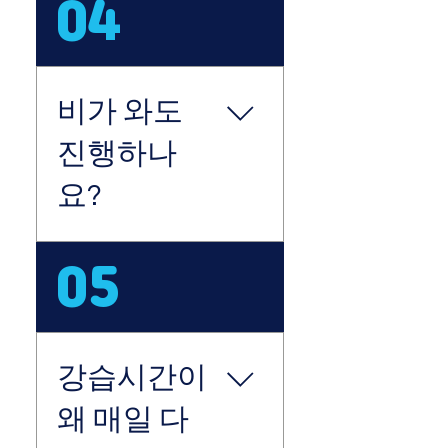
04
공항리무진 600번 버스 탑
까지만 들어가서 진행하기
승 후 [씨에스호텔(남)] 정
때문에, 수영을 못해도 진
류장에서 내려서 도보 3분
행 가능해요. 다만 그 이후
🏄‍♀️ 장비렌탈의 경우 보드만
로도 서핑을 계속해서 즐기
비가 와도
이용시 해변으로 바로 와
기 위해서는 최소한 생존수
주셔도 되지만, 웻수트 렌
영은 배우시는 걸 추천 드
진행하나
탈,서핑 후 샤워, 짐 보관 등
려요 :) ​
을 위해 코코넛서프 하우스
요?
경유를 추천드려요.
네. 워터스포츠 이기 때문
05
에 몸이나 장비가 물에 젖
는 것은 전혀 상관없습니
다. 단, 태풍의 큰 영향으로
파도가 너무 큰 경우 강습
강습시간이
이 취소 될 수 있습니다.
(날씨로 인한 개인적인 변
왜 매일 다
심으로 당일취소시 환불이