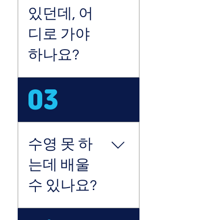
날은 물론, 흐린날도 방심
있던데, 어
할 수 없어요! 높은 자외선
디로 가야
차단지수를 가진 선크림 또
는 선스틱을 챙겨와주세요.
하나요?
+판매: 익스트림모션 서핑
용 선스틱 (2만7천원) ​ 3. 마
실 물 서핑 후 지친 나를 위
코코넛서프 샵으로 방문해
03
해 물 또는 이온음료 등 을
주세요. (서귀포시 중문관
꼭 챙겨와주세요 :) 깜박하
광로 205 1층 1호 코코넛
셨다구요? SNS에 #코코
서프) 🏄‍♀️오시는 방법 : 자차
넛서프 #제주도서핑 을 태
이용시 : 휴대폰 지도어플
그한 포스팅 또는 네이버
수영 못 하
(네이버,카카오,티맵등)에
사진리뷰 를 남겨주시면 음
"코코넛서프" 검색 (렌트카
는데 배울
료 또는 시원한 물 서비스! ​
차량 네비게이션은 정확하
지 않을 수 있어요. 차량에
수 있나요?
부착된 GPS 사용시, 상단
에 기재 된 주소를 검색해
주세요!) 대중교통 이용시 :
입문강습은 발이 닿는 곳